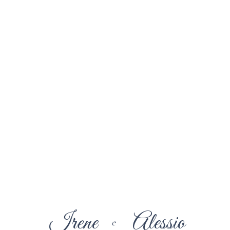
Irene
Alessio
e